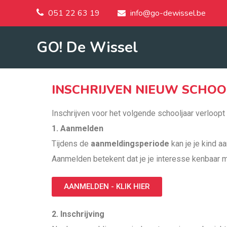
051 22 63 19
info@go-dewissel.be
GO! De Wissel
INSCHRIJVEN NIEUW SCHO
Inschrijven voor het volgende schooljaar verloopt
1. Aanmelden
Tijdens de
aanmeldingsperiode
kan je je kind 
Aanmelden betekent dat je je interesse kenbaar ma
AANMELDEN - KLIK HIER
2. Inschrijving